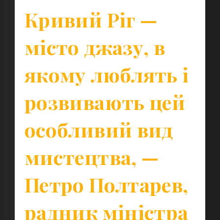
Кривий Ріг —
місто джазу, в
якому люблять і
розвивають цей
особливий вид
мистецтва, —
Петро Полтарев,
радник міністра