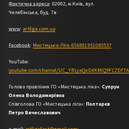
Фактична адреса
: 02002, м.Київ, вул.
Челябінська, буд. 7в
www
:
artliga.com.ua
Facebook
:
Мистецька-Ліга-656881951085537
YouTube:
youtube.com/channel/UC_YRLyaQeD4KMlQ9FCZDfT
Голова правління ГО «Мистецька ліка»:
Супрун
Олена Володимирівна
Співголова ГО «Мистецька ліга»:
Полтарєв
Петро Вячеславович
e-mail
:
artligafest@gmail.com
;