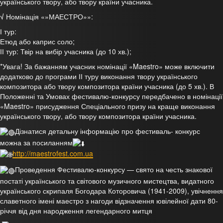
українського твору, або твору країни учасника.
√
Номінація «»МАЕСТРО»»:
І тур:
Етюд або каприс соло;
ІІ тур: Твір на вибір учасника (до 10 хв.);
*Увага! За бажанням учасник номінації «Maestro» може включити
додатково до програми ІІ туру виконання твору українського
композитора або твору композитора країни учасника (до 5 хв.). В
Положенні та Умовах фестивалю-конкурсу передбачено в номінації
«Maestro» присудження Спеціального призу на краще виконання
українського твору, або твору композитора країни учасника.
Дізнатися детальну інформацію про фестиваль- конкурс
можна за посиланням
http://maestrofest.com.ua
Проведення Фестивалю-конкурсу — свято на честь знакової
постаті українського та світового музичного мистецтва, видатного
українського скрипаля Богодара Которовича (1941-2009), увічнення
славетного імені маестро з нагоди відзначення ювілейної дати 80-
річчя від дня народження легендарного митця