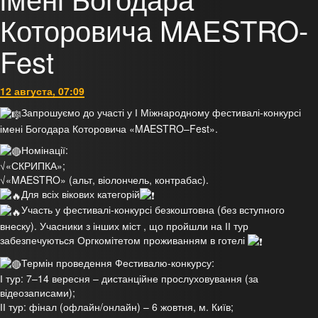
Которовича MAESTRO-
Fest
12 августа, 07:09
Запрошуємо до участі у І Міжнародному фестивалі-конкурсі
імені Богодара Которовича «MAESTRO–Fest».
Номінації:
√«СКРИПКА»;
√«MAESTRO» (альт, віолончель, контрабас).
Для всіх вікових категорій
Участь у фестивалі-конкурсі безкоштовна (без вступного
внеску). Учасники з інших міст , що пройшли на ІІ тур
забезпечуються Оргкомітетом проживанням в готелі
Термін проведення Фестивалю-конкурсу:
І тур: 7–14 вересня – дистанційне прослуховування (за
відеозаписами);
ІІ тур: фінал (офлайн/онлайн) – 6 жовтня, м. Київ;