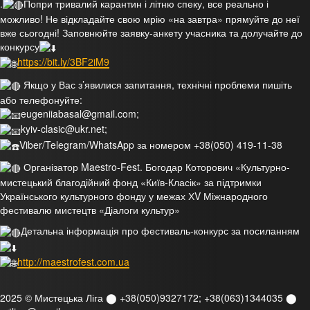
.
Попри тривалий карантин і літню спеку, все реально і
можливо! Не відкладайте свою мрію «на завтра» прямуйте до неї
вже сьогодні! Заповнюйте заявку-анкету учасника та долучайте до
конкурсу
https://bit.ly/3BF2iM9
Якщо у Вас з’явилися запитання, технічні проблеми пишіть
або телефонуйте:
eugeniiabasal@gmail.com;
kyiv-clasic@ukr.net;
Viber/Telegram/WhatsApp за номером +38(050) 419-11-38
Організатор Maestro-Fest. Богодар Которович «Культурно-
мистецький благодійний фонд «Київ-Класік» за підтримки
Українського культурного фонду у межах ХV Міжнародного
фестивалю мистецтв «Діалоги культур»
Детальна інформація про фестиваль-конкурс за посиланням
http://maestrofest.com.ua
2025 © Мистецька Ліга ⬤ +38(050)9327172; +38(063)1344035 ⬤