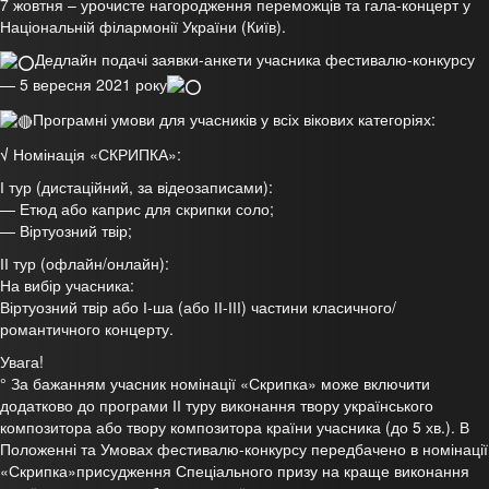
7 жовтня – урочисте нагородження переможців та гала-концерт у
Національній філармонії України (Київ).
Дедлайн подачі заявки-анкети учасника фестивалю-конкурсу
— 5 вересня 2021 року
Програмні умови для учасників у всіх вікових категоріях:
√
Номінація «СКРИПКА»:
І тур (дистаційний, за відеозаписами):
— Етюд або каприс для скрипки соло;
— Віртуозний твір;
ІІ тур (офлайн/онлайн):
На вибір учасника:
Віртуозний твір або І-ша (або ІІ-ІІІ) частини класичного/
романтичного концерту.
Увага!
° За бажанням учасник номінації «Скрипка» може включити
додатково до програми ІІ туру виконання твору українського
композитора або твору композитора країни учасника (до 5 хв.). В
Положенні та Умовах фестивалю-конкурсу передбачено в номінації
«Скрипка»присудження Спеціального призу на краще виконання