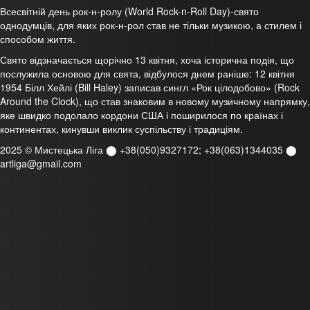
Всесвітній день рок-н-ролу (World Rock-n-Roll Day)-свято
однодумців, для яких рок-н-рол став не тільки музикою, а стилем і
способом життя.
Свято відзначається щорічно 13 квітня, хоча історична подія, що
послужила основою для свята, відбулося днем раніше: 12 квітня
1954 Білл Хейлі (Bill Haley) записав сингл «Рок цілодобово» (Rock
Around the Clock), що став знаковим в новому музичному напрямку,
яке швидко подолало кордони США і поширилося по країнах і
континентах, кинувши виклик суспільству і традиціям.
2025 © Мистецька Ліга ⬤ +38(050)9327172; +38(063)1344035 ⬤
artliga@gmail.com