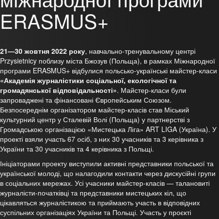
ERASMUS+
21—30 жовтня 2022 року
, навчально-тренувальному центрі
Przysietnicy поблизу міста Бжозув (Польща), в рамках Міжнародної
програми ERASMUS+ відбулися польсько-українські майстер-класи
«Академія журналістики соціальної, екологічної та
громадянської відповідальності»
. Майстер-класи були
запроваджені та фінансовані Європейським Союзом.
Безпосереднім організатором майстер-класів став Міський
культурний центр у Сталевій Волі (Польща) у партнерстві з
Громадською організацією «Мистецька Ліга» ART LIGA (Україна). У
проекті взяли участь 67 осіб, з них 30 учасників та 3 керівника з
України та 30 учасників та 4 керівника з Польщі.
Ініціаторами проекту виступили активні представники польської та
української молоді, що налагодили контакти через дискусійні групи
в соціальних мережах. Усі учасники майстер-класів — талановиті
журналісти-початківці та представники мистецьких кіл, що
цікавляться журналістикою та приймають участь в відповідних
суспільних організаціях України та Польщі. Участь у проєкті