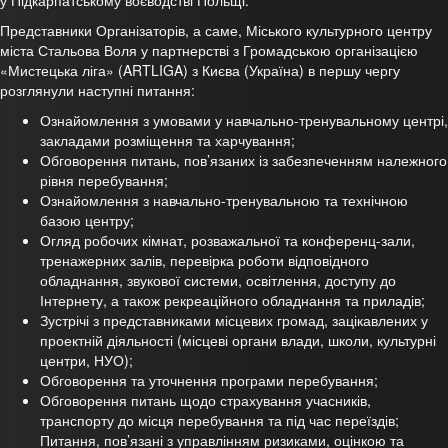
у Підкарпатському воєводстві Польщі.
Представники Організаторів, а саме, Міського культурного центру
міста Стальова Воля у партнерстві з Громадською організацією
«Мистецька ліга» (ARTLIGA) з Києва (Україна) в першу чергу
розглянули наступні питання:
Ознайомлення з умовами у навчально-тренувальному центрі,
закладами розміщення та харчування;
Обговорення питань, пов’язаних із забезпеченням належного
рівня перебування;
Ознайомлення з навчально-тренувальною та технічною
базою центру;
Огляд робочих кімнат, розважальної та конференц-зали,
тренажерних залів, перевірка роботи відповідного
обладнання, звукової системи, освітлення, доступу до
Інтернету, а також рекреаційного обладнання та приладів;
Зустрічі з представниками місцевих громад, зацікавлених у
проектній діяльності (місцеві органи влади, школи, культурні
центри, НУО);
Обговорення та уточнення програми перебування;
Обговорення питань щодо страхування учасників,
транспорту до місця перебування та під час переїздів;
Питання, пов’язані з управлінням ризиками, оцінкою та