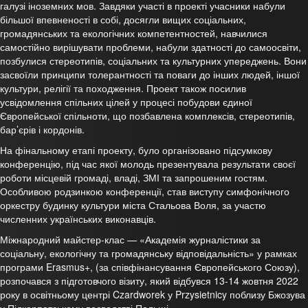
галузі іноземних мов. Завдяки участі в проекті учасники набули
більшої впевненості в собі, досягли вищих соціальних,
громадянських та екологічних компетентностей, навчилися
самостійно вирішувати проблеми, набули здатності до самоосвіти,
позбулися стереотипів, соціальних та культурних упереджень. Вони
засвоїли принципи толерантності та поваги до інших людей, іншої
культури, релігії та походження. Проект також посилив
усвідомлення спільних цілей у процесі побудови єдиної
Європейської спільноти, що позбавлена комплексів, стереотипів,
бар’єрів і кордонів.
На фінальному етапі проекту, було організовано підсумкову
конференцію, під час якої молодь презентувала результати своєї
роботи місцевій громаді, владі, ЗМІ та запрошеним гостям.
Особливою родзинкою конференції, став виступу симфонічного
оркестру будинку культури міста Стальова Воля, за участю
численних українських виконавців.
Міжнародний майстер-клас — «Академія журналістики за
соціальну, екологічну та громадянську відповідальність» у рамках
програми Erasmus+, (за співфінансування Європейського Союзу),
розпочався з підготовчого візиту, який відбувся 13-14 жовтня 2022
року в освітньому центрі Czardworek у Przysietnicy поблизу Бжозува