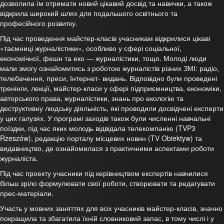
дозволила їм отримати новий цікавий досвід та навички, а також
відкрила широкий шлях для подальшого освітнього та
професійного розвитку.
Під час проведення майстер-класів учасникам відкрилися цікаві
«таємниці журналістики», особливо у сфері соціальної,
економічної, фешн та еко — журналістики, тощо. Молоді люди
мали змогу ознайомитись з роботою журналістів різних ЗМІ: радіо,
телебачення, преси, Інтернет- видань. Відповідно були проведені
тренінги, лекції, майстер-класи у сфері підприємництва, економіки,
авторського права, журналістики, знань про екологію та
деструктивну людську діяльність, які проводили досвідчені експерти
у цих галузях. У програмі заходів також були численні навчальні
поїздки, під час яких молодь відвідала телекомпанію (TVP3
Rzeszów), редакцію порталу місцевих новин (TV Obiektyw) та
видавництво, де ознайомилася з практичними аспектами роботи
журналіста.
Під час проекту учасники під керівництвом експертів навчилися
більш зріло формулювати свої роботи, створювати та редагувати
прес-матеріали.
Участь у мовних заняттях для всіх учасників майстер-класів, значно
покращила та збагатила їхній словниковий запас, в тому числі і у