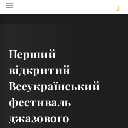
Skip
to
content
Перший
відкритий
Всеукраїнський
фестиваль
джазового