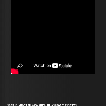
2025 © МИСТЕЦЬКА ЛІГА ⬤ +38(050)9327172;