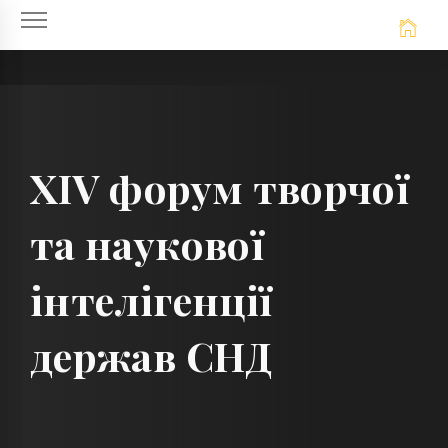
Skip
to
content
XIV форум творчої
та наукової
інтелігенції
держав СНД