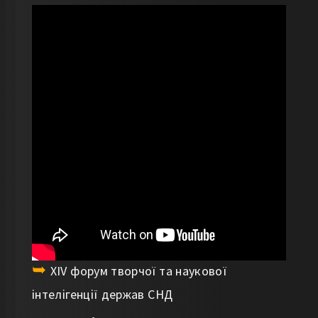
XIV форум творчої та наукової
інтелігенції держав СНД