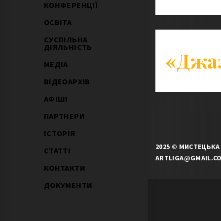
КОНФЕРЕНЦІЇ
ОСВІТА
СУСПІЛЬНА
ДІЯЛЬНІСТЬ
«Джа
МЕДІА
ВІДЕОАРХІВ
АФІШІ
ПАРТНЕРИ
ІСТОРІЯ
2025 © МИСТЕЦЬКА 
СТАТТІ
ARTLIGA@GMAIL.C
КОНТАКТИ
ДОКУМЕНТИ