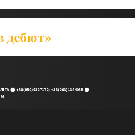
з дебют»
ЛІГА ⬤ +38(050)9327172; +38(063)1344035 ⬤
OM