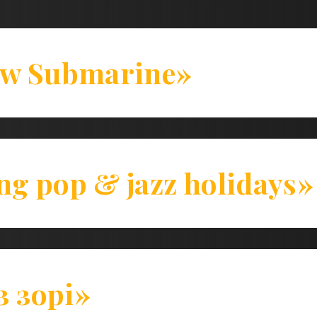
ow Submarine»
ng pop & jazz holidays»
 зорі»