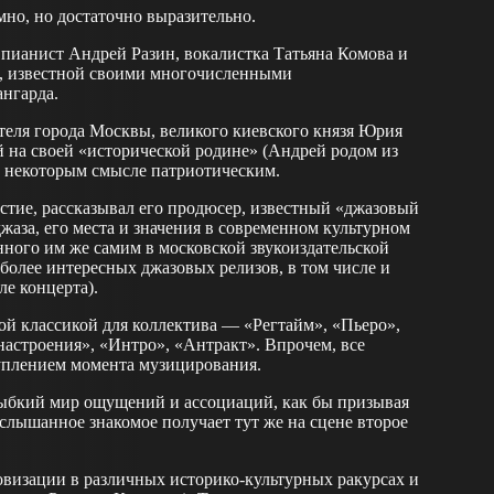
но, но достаточно выразительно.
 пианист Андрей Разин, вокалистка Татьяна Комова и
а», известной своими многочисленными
нгарда.
вателя города Москвы, великого киевского князя Юрия
й на своей «исторической родине» (Андрей родом из
в некоторым смысле патриотическим.
тие, рассказывал его продюсер, известный «джазовый
аза, его места и значения в современном культурном
ного им же самим в московской звукоиздательской
иболее интересных джазовых релизов, в том числе и
е концерта).
ой классикой для коллектива — «Регтайм», «Пьеро»,
настроения», «Интро», «Антракт». Впрочем, все
туплением момента музицирования.
зыбкий мир ощущений и ассоциаций, как бы призывая
услышанное знакомое получает тут же на сцене второе
визации в различных историко-культурных ракурсах и