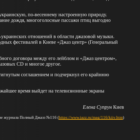
украинскую, по-весеннему настроенную природу.
чание дождя, многоголосные пассажи птиц выгодно
-украинских отношений в области джазовой музыки.
дных фестивалей в Киеве «Джаз центр» (Генеральный
бного договора между его лейблом и «Джаз центром»,
азовых CD и многое другое.
стигнутым соглашением и подчеркнул его крайнюю
ижайшее время выйдет на телевизионные экраны
Елена Супрун
Киев
иве журнала Полный Джазз №116 (
https://www.jazz.ru/mag/116/kiiv.htm
)