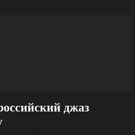
российский джаз
у