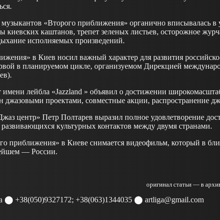
ься.
музыкантов «Второго приближения» органично вписывалась в 
 киевских каштанов, трепет зеленых листьев, осторожное жур
дыхание исполняемых произведений.
ижения» в Киев носил важный характер для развития российско
рвой в планируемом цикле, организуемом Дирекцией междунаро
ев).
 имени лейбла «Jazzland » объявил о достижении широкомасшта
н джазовыми проектами, совместные акции, распространение дж
жаз центр» Петр Полтарев выразил полное удовлетворение до
е развивающихся культурных контактов между двумя странами.
о приближения» в Киеве снимается видеофильм, который в бл
ейшем — России.
оригинал статьи — в арх
а ⬤ +38(050)9327172; +38(063)1344035 ⬤ artliga@gmail.com