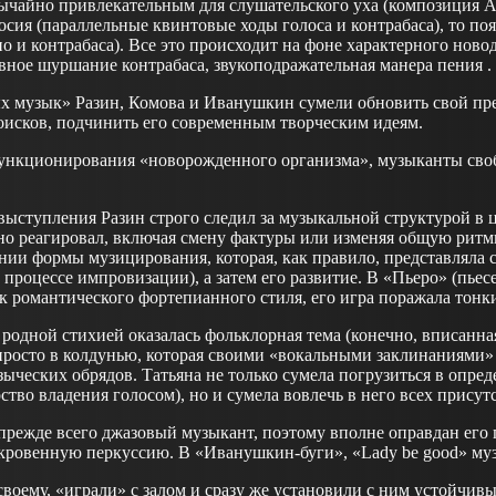
бычайно привлекательным для слушательского уха (композиция 
осия (параллельные квинтовые ходы голоса и контрабаса), то по
о и контрабаса). Все это происходит на фоне характерного но
вное шуршание контрабаса, звукоподражательная манера пения .
 музык» Разин, Комова и Иванушкин сумели обновить свой пре
исков, подчинить его современным творческим идеям.
функционирования «новорожденного организма», музыканты сво
выступления Разин строго следил за музыкальной структурой в
но реагировал, включая смену фактуры или изменяя общую рит
нии формы музицирования, которая, как правило, представляла 
в процессе импровизации), а затем его развитие. В «Пьеро» (п
ток романтического фортепианного стиля, его игра поражала то
родной стихией оказалась фольклорная тема (конечно, вписанная
просто в колдунью, которая своими «вокальными заклинаниями» 
зыческих обрядов. Татьяна не только сумела погрузиться в опре
тво владения голосом), но и сумела вовлечь в него всех присут
ежде всего джазовый музыкант, поэтому вполне оправдан его 
ткровенную перкуссию. В «Иванушкин-буги», «Lady be good» му
своему, «играли» с залом и сразу же установили с ним устойчивы