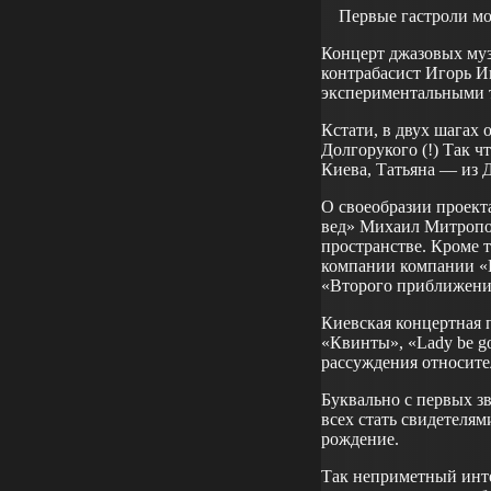
Первые гастроли мо
Концерт джазовых муз
контрабасист Игорь И
экспериментальными т
Кстати, в двух шагах 
Долгорукого (!) Так 
Киева, Татьяна — из 
О своеобразии проект
вед» Михаил Митропол
пространстве. Кроме 
компании компании «La
«Второго приближения
Киевская концертная 
«Квинты», «Lady be g
рассуждения относите
Буквально с первых з
всех стать свидетелям
рождение.
Так неприметный инте