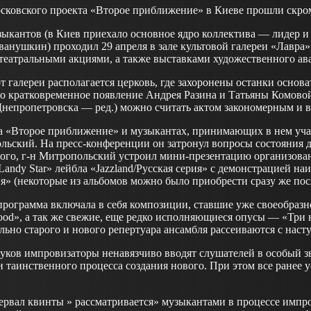
сковского проекта «Второе приближение» в Киеве прошли скром
ыкантов (в Киев приехало основное ядро коллектива — лидер и
ванушкин) проходил 29 апреля в зале культовой галереи «Лавр
еатральными акциями, а также выставками художественного ава
от галереи располагается церковь, где захоронены останки осно
что кратковременное появление Андрея Разина и Татьяны Комово
Днепропетровска — ред.) можно считать актом закономерным и 
а «Второе приближение» и музыкантах, принимающих в нем учас
ьский. На пресс-конференции он затронул вопросы состояния дж
того, г-н Митропольский устроил мини-презентацию организован
ndy Star» лейбла «Jazzland/Русская серия» с демонстрацией на
» (некоторые из альбомов можно было приобрести сразу же посл
программа включала в себя композиции, ставшие уже своеобразн
ood», а так же свежие, еще редко исполняющиеся опусы — «Три 
льно старого и нового репертуара ансамбля рассеиваются с нас
вуков импровизаторы ненавязчиво вводят слушателей в особый 
и таинственного процесса создания нового. При этом все ранее 
рвал квинты » рассматривается» музыкантами в процессе импро