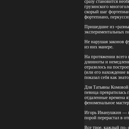
сразу становится нео
грузинского многогол
скорый шаг фортепиан
фортепиано, перкусси
Пришедшие из «разных
экспериментальных по
Не нарушая законов 
из них манере.
На протяжении всего 
длинноты и немедлен
отразилось на построе
(или его нахождение 
показал себя как зна
Для Татьяны Комовой 
певица превратилась 
отдаленные времена я
феноменальное мастерс
Игорь Иванушкин — пр
порой перерастал в о
Все трое, каждый по- 