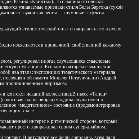
Андрея Разина «Квинты»). То слышны отголоски
являются узнаваемые признаки стиля Белы Бартока (сухой
воджазового звукоизвлечения — шумовые эффекты
дыдущий стилистический опыт и направить его в русло
бодно изъясняются в привычной, свойственной каждому
 целом, регулировал иногда случающиеся смысловые
мическую пульсацию. Его композиторское мышление
собой два этапа: экспозицию тематического материала
ьесе, посвященной памяти Мишеля Петруччиани) Андрей
нким проникновенным лиризмом.
 в контекст исканий коллектива).В пьесе «Танец»
(голосовая скороговорка) уводила слушателей в
деленное «медитативное» состояние (продемонстрировав
ствующих в зале.
повышенный интерес к ритмической стороне, который
зыкант просто завораживал своим супер-драйвом.
й контакт. В результате все были довольны, всем дали