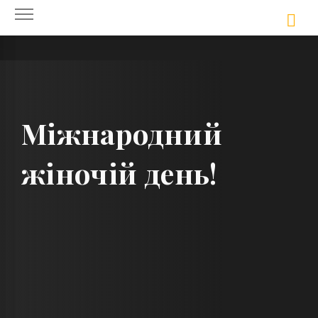
Skip
to
content
Міжнародний
жіночій день!